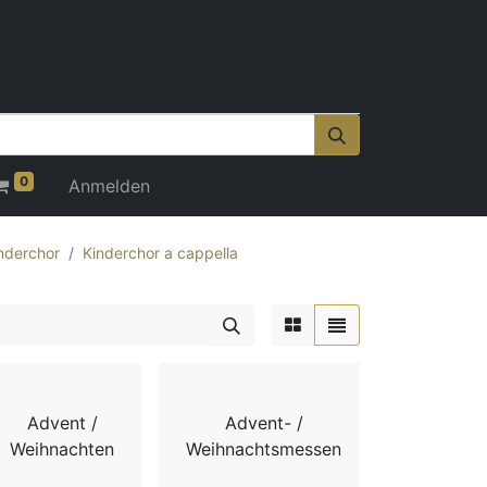
0
Anmelden
nderchor
Kinderchor a cappella
Advent /
Advent- /
Adv
Weihnachten
Weihnachtsmessen
Weihnach