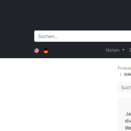
Noten
Produk
Vol
Ja
di
We