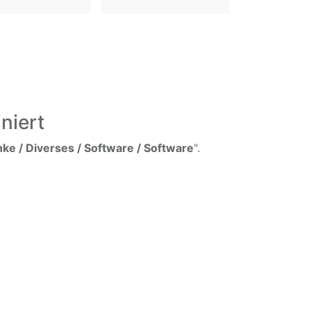
niert
e / Diverses / Software / Software
".