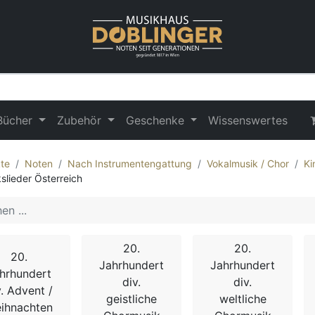
Bücher
Zubehör
Geschenke
Wissenswertes
te
Noten
Nach Instrumentengattung
Vokalmusik / Chor
Ki
kslieder Österreich
20.
20.
20.
Jahrhundert
Jahrhundert
hrhundert
div.
div.
v. Advent /
geistliche
weltliche
ihnachten