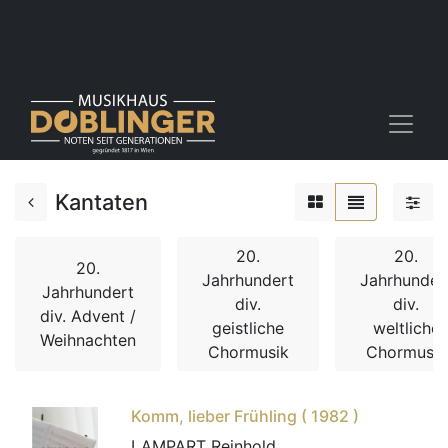
Kantaten
20.
20.
20.
Jahrhundert
Jahrhunder
Jahrhundert
div.
div.
div. Advent /
geistliche
weltliche
Weihnachten
Chormusik
Chormusik
Komm, lieber Frühling ( 1982 )
LAMPART Reinhold