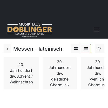
Messen - lateinisch
20.
20.
20.
Jahrhundert
Jahrhunder
Jahrhundert
div.
div.
div. Advent /
geistliche
weltliche
Weihnachten
Chormusik
Chormusik