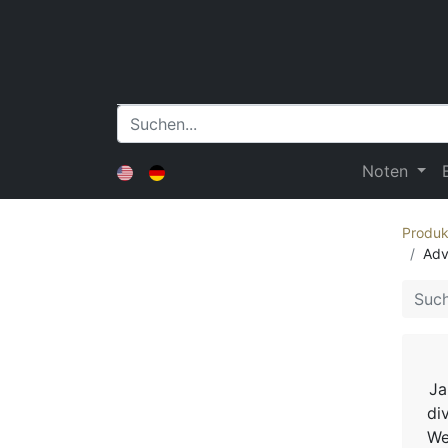
Noten
Produk
Adv
Ja
di
We