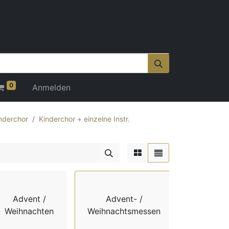
0
Anmelden
nderchor
Kinderchor + einzelne Instr.
Advent /
Advent- /
Adv
Weihnachten
Weihnachtsmessen
Weihnach