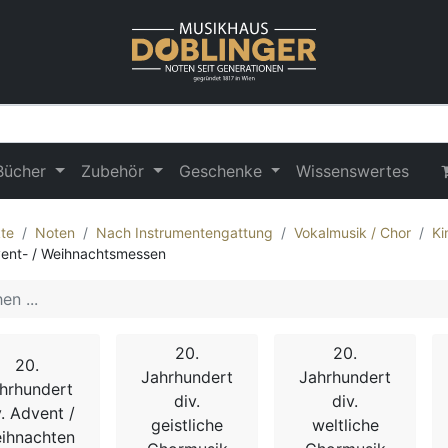
Bücher
Zubehör
Geschenke
Wissenswertes
te
Noten
Nach Instrumentengattung
Vokalmusik / Chor
Ki
ent- / Weihnachtsmessen
20.
20.
20.
Jahrhundert
Jahrhundert
hrhundert
div.
div.
v. Advent /
geistliche
weltliche
ihnachten