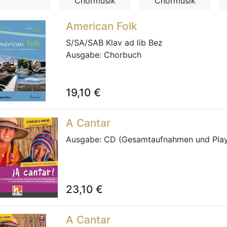
Chormusik
Chormusik
American Folk
S/SA/SAB Klav ad lib Bez
Ausgabe:
Chorbuch
19,10
€
A Cantar
Ausgabe:
CD (Gesamtaufnahmen und Pla
23,10
€
A Cantar