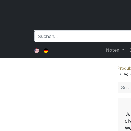
Noten
Produk
Vol
Ja
di
We