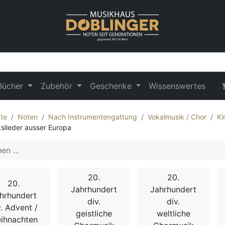
Bücher
Zubehör
Geschenke
Wissenswertes
te
Noten
Nach Instrumentengattung
Vokalmusik / Chor
Ki
kslieder ausser Europa
20.
20.
20.
Jahrhundert
Jahrhundert
hrhundert
div.
div.
v. Advent /
geistliche
weltliche
ihnachten