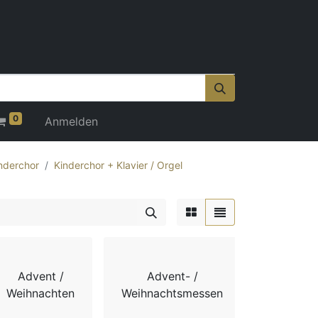
0
Anmelden
nderchor
Kinderchor + Klavier / Orgel
Advent /
Advent- /
Adv
Weihnachten
Weihnachtsmessen
Weihnach