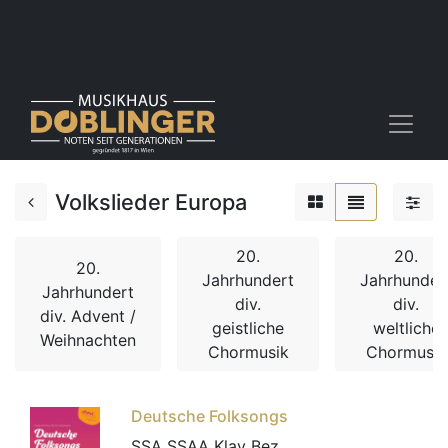
Volkslieder Europa
20.
20.
20.
Jahrhundert
Jahrhunder
Jahrhundert
div.
div.
div. Advent /
geistliche
weltliche
Weihnachten
Chormusik
Chormusik
Deutsche Folksongs
SSA SSAA Klav Bez