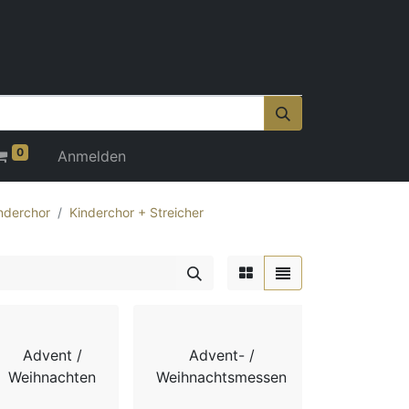
0
Anmelden
nderchor
Kinderchor + Streicher
Advent /
Advent- /
Adv
Weihnachten
Weihnachtsmessen
Weihnach