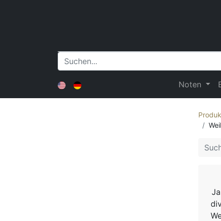
Noten
Produk
Wei
Ja
di
We