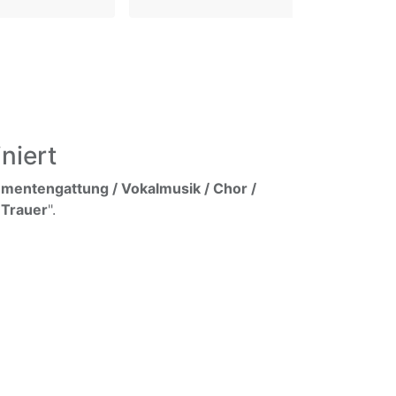
niert
umentengattung / Vokalmusik / Chor /
 Trauer
".