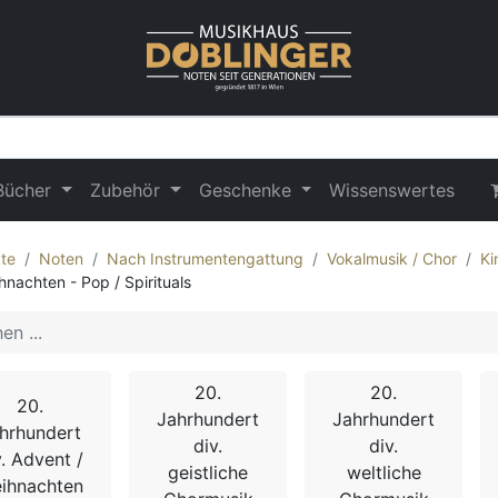
Bücher
Zubehör
Geschenke
Wissenswertes
te
Noten
Nach Instrumentengattung
Vokalmusik / Chor
Ki
hnachten - Pop / Spirituals
20.
20.
20.
Jahrhundert
Jahrhundert
hrhundert
div.
div.
v. Advent /
geistliche
weltliche
ihnachten