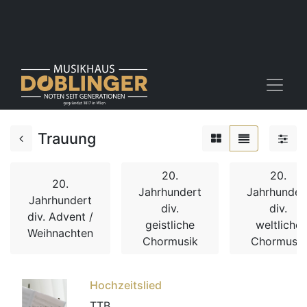
Trauung
20.
20.
20.
Jahrhundert
Jahrhunder
Jahrhundert
div.
div.
div. Advent /
geistliche
weltliche
Weihnachten
Chormusik
Chormusik
Hochzeitslied
TTB