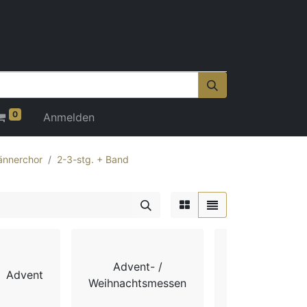
0
Anmelden
nnerchor
2-3-stg. + Band
Advent- /
Advent
Chorbücher
Weihnachtsmessen