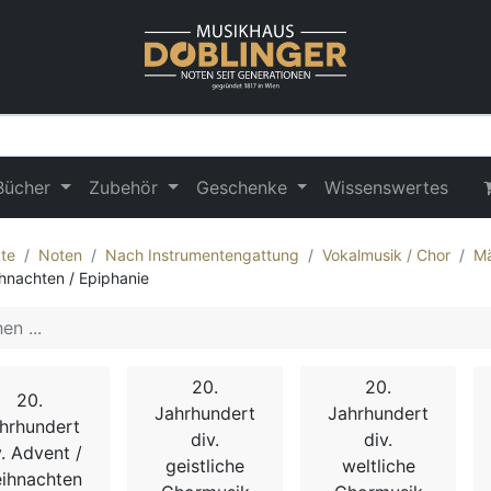
Bücher
Zubehör
Geschenke
Wissenswertes
te
Noten
Nach Instrumentengattung
Vokalmusik / Chor
Mä
hnachten / Epiphanie
20.
20.
20.
Jahrhundert
Jahrhundert
hrhundert
div.
div.
v. Advent /
geistliche
weltliche
ihnachten