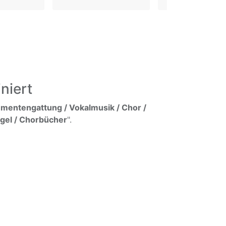
niert
umentengattung / Vokalmusik / Chor /
rgel / Chorbücher
".