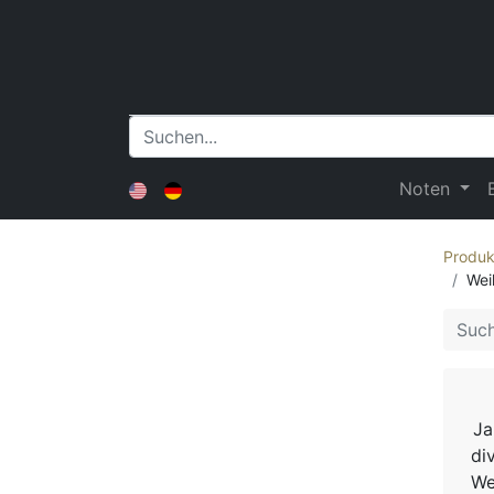
Noten
Produk
Wei
Ja
di
We