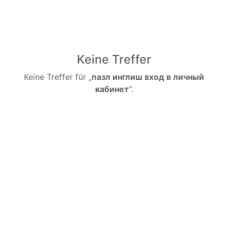
Keine Treffer
Keine Treffer für „
пазл инглиш вход в личный
кабинет
".