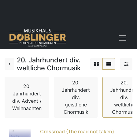
20. Jahrhundert div.
weltliche Chormusik
20.
20.
20.
Jahrhundert
Jahrhunder
Jahrhundert
div.
div.
div. Advent /
geistliche
weltliche
Weihnachten
Chormusik
Chormusik
Crossroad (The road not taken)