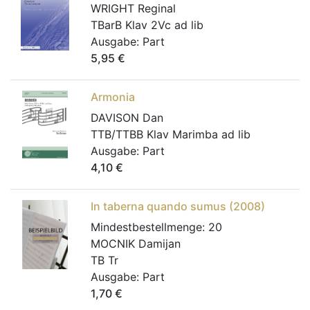
WRIGHT Reginal
TBarB Klav 2Vc ad lib
Ausgabe:
Part
5,95
€
Armonia
DAVISON Dan
TTB/TTBB Klav Marimba ad lib
Ausgabe:
Part
4,10
€
In taberna quando sumus (2008)
Mindestbestellmenge:
20
MOCNIK Damijan
TB Tr
Ausgabe:
Part
1,70
€