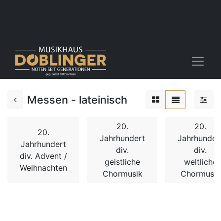
Messen - lateinisch
20.
20.
20.
Jahrhundert
Jahrhunder
Jahrhundert
div.
div.
div. Advent /
geistliche
weltliche
Weihnachten
Chormusik
Chormusik