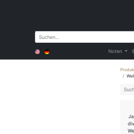
Noten
Produk
Wei
Ja
di
We