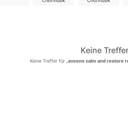
Chormusik
Chormusik
Keine Treffe
Keine Treffer für „
aveeno calm and restore r