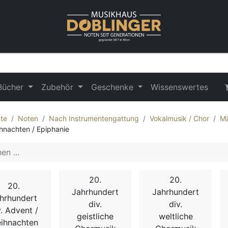
Bücher
Zubehör
Geschenke
Wissenswertes
te
Noten
Nach Instrumentengattung
Vokalmusik / Chor
Mä
hnachten / Epiphanie
20.
20.
20.
Jahrhundert
Jahrhundert
hrhundert
div.
div.
v. Advent /
geistliche
weltliche
ihnachten