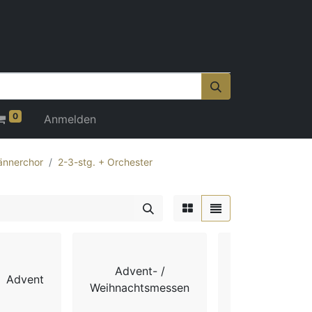
0
Anmelden
nnerchor
2-3-stg. + Orchester
Advent- /
Advent
Chorbücher
Weihnachtsmessen