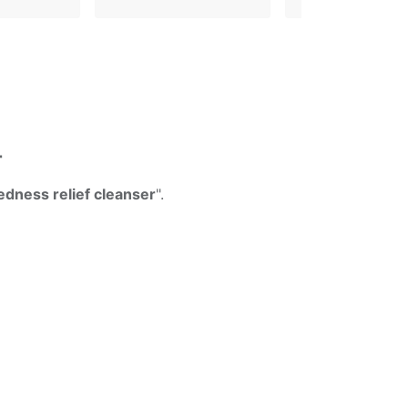
r
edness relief cleanser
".