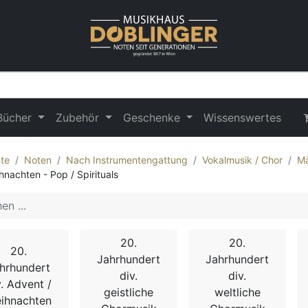
Bücher
Zubehör
Geschenke
Wissenswertes
te
Noten
Nach Instrumentengattung
Vokalmusik / Chor
Mä
hnachten - Pop / Spirituals
20.
20.
20.
Jahrhundert
Jahrhundert
hrhundert
div.
div.
v. Advent /
geistliche
weltliche
ihnachten