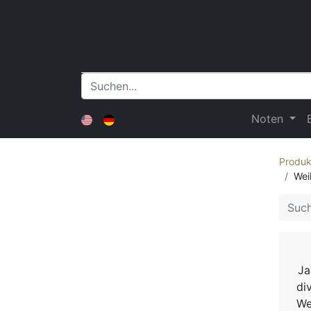
Noten
Produk
Wei
Ja
di
We