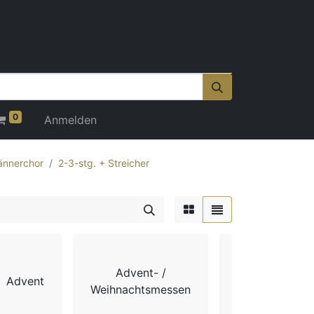
0
Anmelden
nnerchor
2-3-stg. + Streicher
Advent- /
Advent
Chorbücher
Weihnachtsmessen