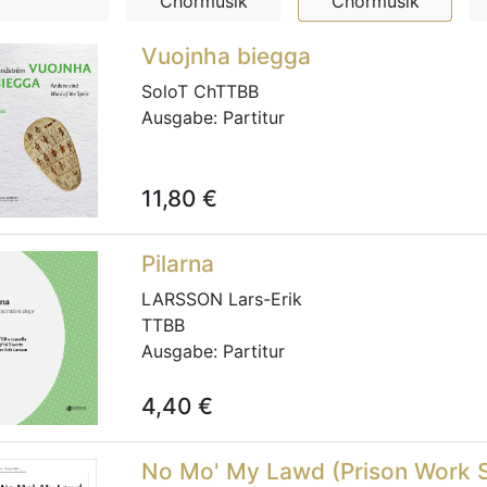
Chormusik
Chormusik
Vuojnha biegga
SoloT ChTTBB
Ausgabe:
Partitur
11,80
€
Pilarna
LARSSON Lars-Erik
TTBB
Ausgabe:
Partitur
4,40
€
No Mo' My Lawd (Prison Work 