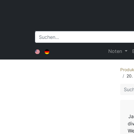
Noten
Produk
20.
Ja
di
We