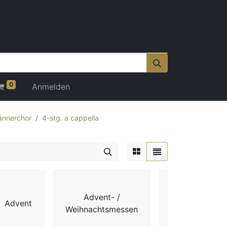
0
Anmelden
nnerchor
4-stg. a cappella
Advent- /
Advent
Chorbücher
Weihnachtsmessen