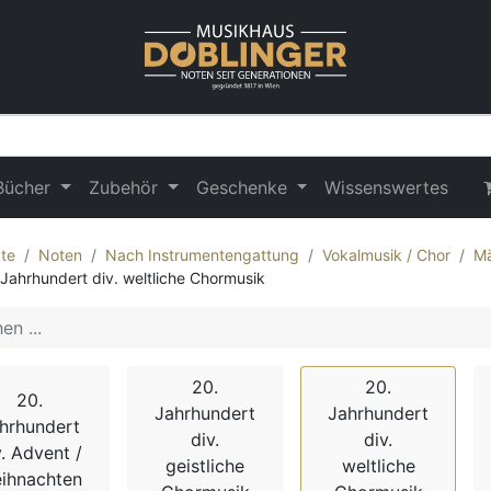
Bücher
Zubehör
Geschenke
Wissenswertes
te
Noten
Nach Instrumentengattung
Vokalmusik / Chor
Mä
 Jahrhundert div. weltliche Chormusik
20.
20.
20.
Jahrhundert
Jahrhundert
hrhundert
div.
div.
v. Advent /
geistliche
weltliche
ihnachten