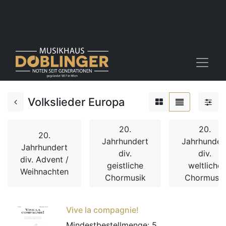
Volkslieder Europa
20.
20.
20.
Jahrhundert
Jahrhunder
Jahrhundert
div.
div.
div. Advent /
geistliche
weltliche
Weihnachten
Chormusik
Chormusik
Vive la compagnie!
Mindestbestellmenge:
5