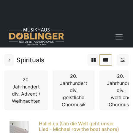
Spirituals
20.
20.
20.
Jahrhundert
Jahrhunder
Jahrhundert
div.
div.
div. Advent /
geistliche
weltliche
Weihnachten
Chormusik
Chormusik
Halleluja (Um die Welt geht unser
Lied - Michael row the boat ashore)