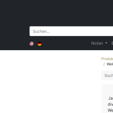
Noten
Produk
Wei
Ja
di
We