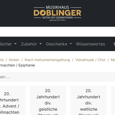
Bücher
Zubehör
Geschenke
Wissenswertes
te
Noten
Nach Instrumentengattung
Vokalmusik / Chor
Mä
hnachten / Epiphanie
20.
20.
20.
Jahrhundert
Jahrhundert
hrhundert
div.
div.
v. Advent /
geistliche
weltliche
ihnachten