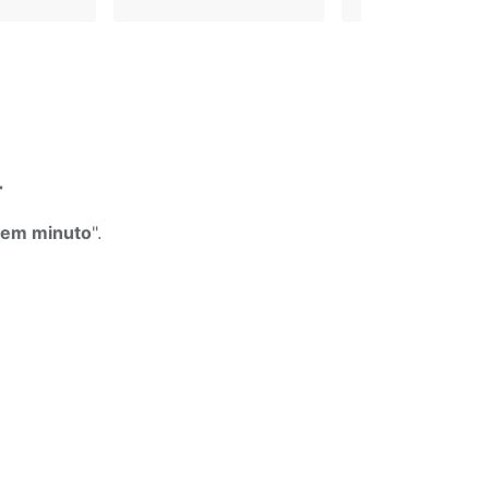
r
 em minuto
".