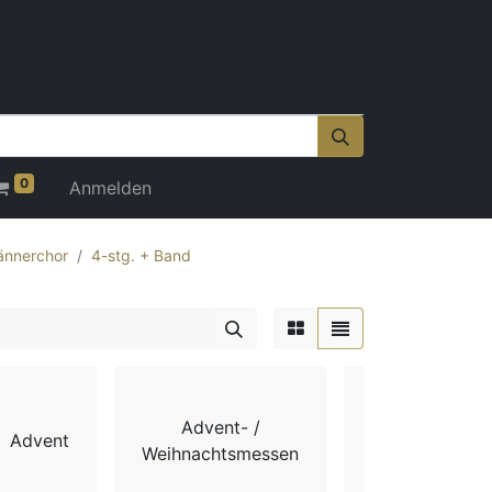
0
Anmelden
nnerchor
4-stg. + Band
Advent- /
Advent
Chorbücher
Weihnachtsmessen