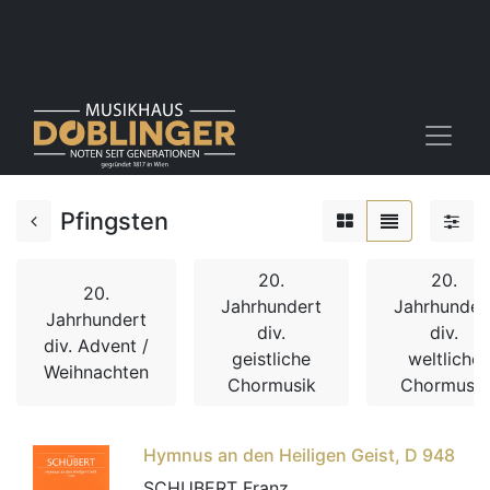
Pfingsten
20.
20.
20.
Jahrhundert
Jahrhunder
Jahrhundert
div.
div.
div. Advent /
geistliche
weltliche
Weihnachten
Chormusik
Chormusik
Hymnus an den Heiligen Geist, D 948
SCHUBERT Franz