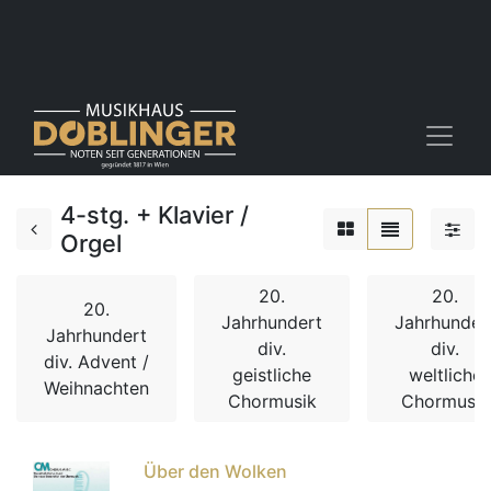
4-stg. + Klavier /
Orgel
20.
20.
20.
Jahrhundert
Jahrhunder
Jahrhundert
div.
div.
div. Advent /
geistliche
weltliche
Weihnachten
Chormusik
Chormusik
Über den Wolken