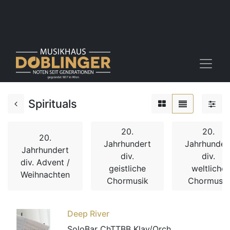
Spirituals
20.
20.
20.
Jahrhundert
Jahrhunder
Jahrhundert
div.
div.
div. Advent /
geistliche
weltliche
Weihnachten
Chormusik
Chormusik
Deep River
SoloBar ChTTBB Klav/Orch