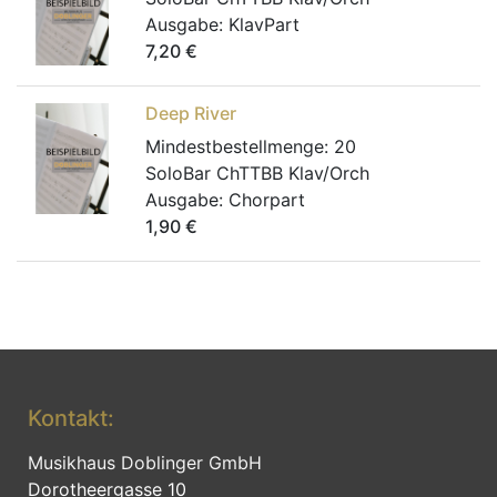
Ausgabe:
KlavPart
7,20
€
Deep River
Mindestbestellmenge:
20
SoloBar ChTTBB Klav/Orch
Ausgabe:
Chorpart
1,90
€
Kontakt:
Musikhaus Doblinger GmbH
Dorotheergasse 10