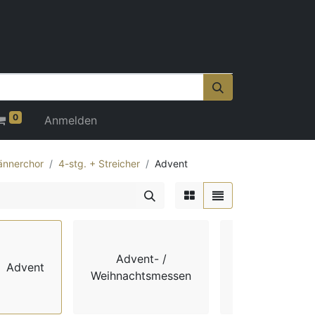
0
Anmelden
nnerchor
4-stg. + Streicher
Advent
Advent- /
Advent
Chorbücher
Weihnachtsmessen