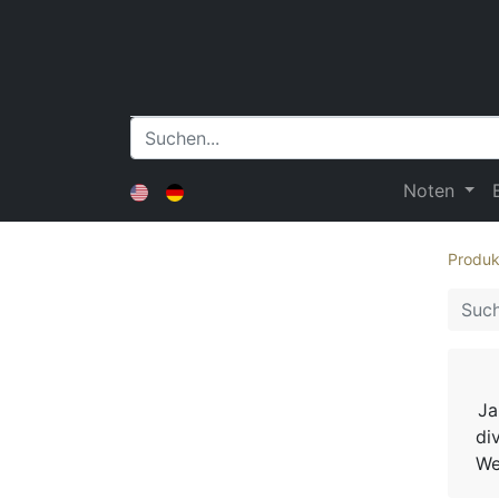
Noten
Produk
Ja
di
We