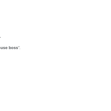
r
louse boss
".