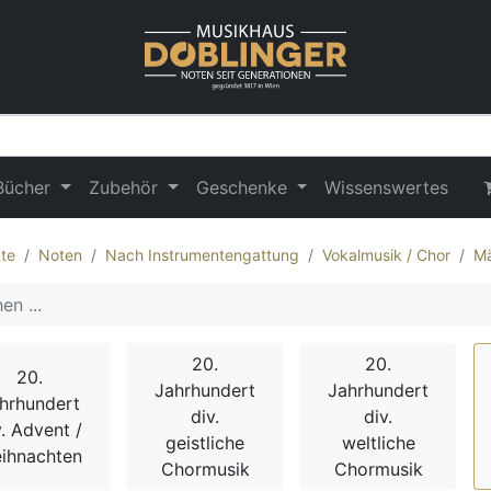
Bücher
Zubehör
Geschenke
Wissenswertes
te
Noten
Nach Instrumentengattung
Vokalmusik / Chor
Mä
20.
20.
20.
Jahrhundert
Jahrhundert
hrhundert
div.
div.
v. Advent /
geistliche
weltliche
ihnachten
Chormusik
Chormusik