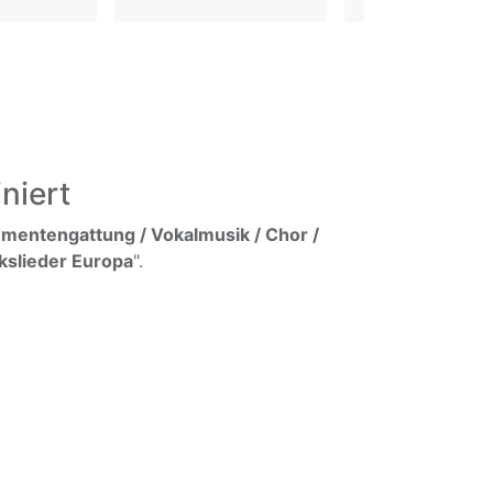
niert
umentengattung / Vokalmusik / Chor /
lkslieder Europa
".