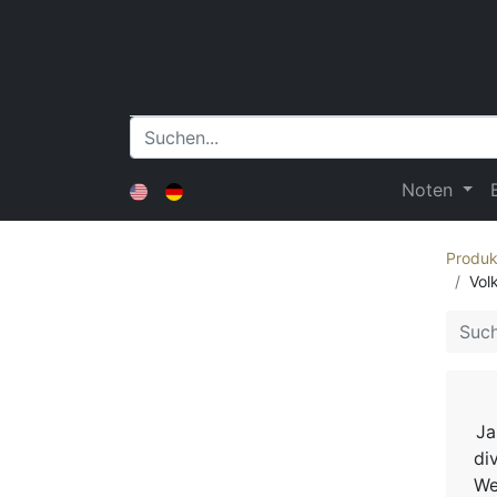
Noten
Produk
Vol
Ja
di
We