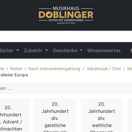
Bücher
Zubehör
Geschenke
Wissenswertes
te
Noten
Nach Instrumentengattung
Vokalmusik / Chor
Mä
kslieder Europa
20.
20.
20.
Jahrhundert
Jahrhundert
hrhundert
div.
div.
v. Advent /
geistliche
weltliche
ihnachten