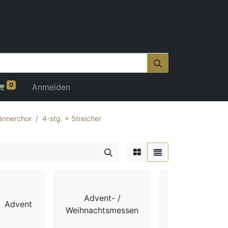
0
Anmelden
nnerchor
4-stg. + Streicher
Advent- /
Advent
Chorbücher
Weihnachtsmessen