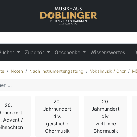
Bücher
Zubehör
Geschenke
Wissenswertes
te
Noten
Nach Instrumentengattung
Vokalmusik / Chor
Mä
20.
20.
20.
Jahrhundert
Jahrhundert
hrhundert
div.
div.
v. Advent /
geistliche
weltliche
ihnachten
Chormusik
Chormusik