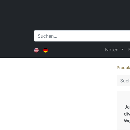
Noten
Produk
Ja
di
We