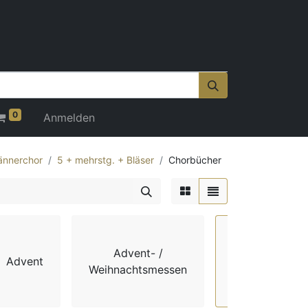
0
Anmelden
nnerchor
5 + mehrstg. + Bläser
Chorbücher
Advent- /
Advent
Chorbücher
Weihnachtsmessen