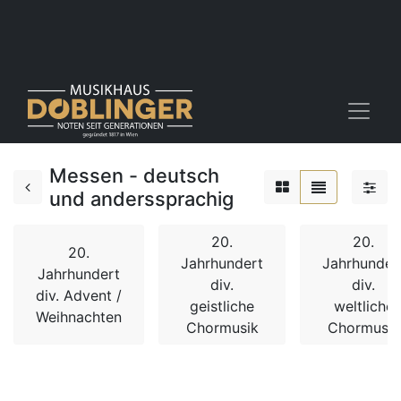
Messen - deutsch
und anderssprachig
20.
20.
20.
Jahrhundert
Jahrhunder
Jahrhundert
div.
div.
div. Advent /
geistliche
weltliche
Weihnachten
Chormusik
Chormusik