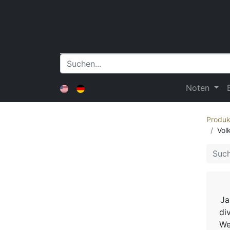
Noten
Produk
Vol
Ja
di
We