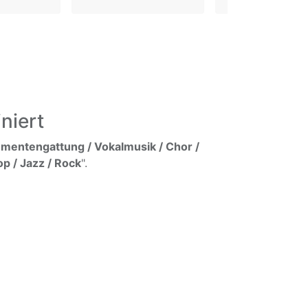
niert
umentengattung / Vokalmusik / Chor /
op / Jazz / Rock
".