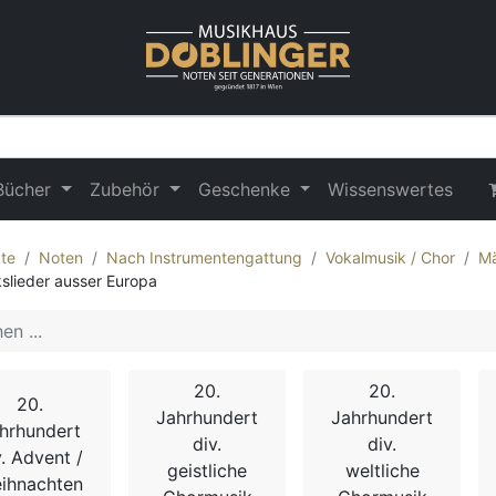
Bücher
Zubehör
Geschenke
Wissenswertes
te
Noten
Nach Instrumentengattung
Vokalmusik / Chor
Mä
kslieder ausser Europa
20.
20.
20.
Jahrhundert
Jahrhundert
hrhundert
div.
div.
v. Advent /
geistliche
weltliche
ihnachten