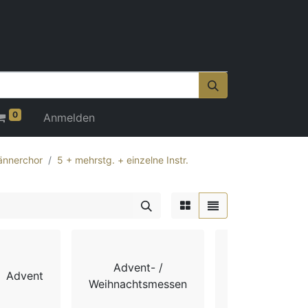
0
Anmelden
nnerchor
5 + mehrstg. + einzelne Instr.
Advent- /
Advent
Chorbücher
Weihnachtsmessen