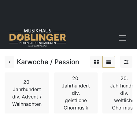
Karwoche / Passion
20.
20.
20.
Jahrhundert
Jahrhunder
Jahrhundert
div.
div.
div. Advent /
geistliche
weltliche
Weihnachten
Chormusik
Chormusik