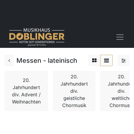
Messen - lateinisch
20.
20.
20.
Jahrhundert
Jahrhunder
Jahrhundert
div.
div.
div. Advent /
geistliche
weltliche
Weihnachten
Chormusik
Chormusik