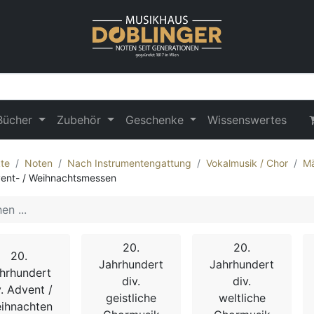
Bücher
Zubehör
Geschenke
Wissenswertes
te
Noten
Nach Instrumentengattung
Vokalmusik / Chor
Mä
ent- / Weihnachtsmessen
20.
20.
20.
Jahrhundert
Jahrhundert
hrhundert
div.
div.
v. Advent /
geistliche
weltliche
ihnachten