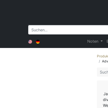
Noten
Produk
Adv
Ja
di
We