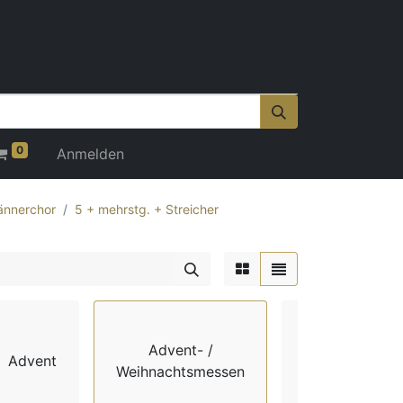
0
Anmelden
nnerchor
5 + mehrstg. + Streicher
Advent- /
Advent
Chorbücher
Weihnachtsmessen