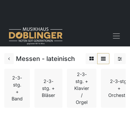
Messen - lateinisch
2-3-
2-3-
2-3-
stg. +
2-3-stg.
stg.
stg. +
Klavier
+
+
Bläser
/
Orchester
Band
Orgel