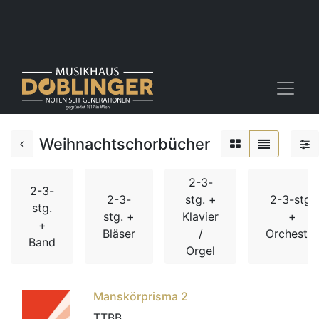
Weihnachtschorbücher
2-3-
2-3-
2-3-
stg. +
2-3-stg.
stg.
stg. +
Klavier
+
+
Bläser
/
Orchester
Band
Orgel
Manskörprisma 2
TTBB