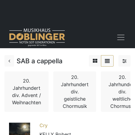
SAB a cappella
20.
20.
20.
Jahrhundert
Jahrhunder
Jahrhundert
div.
div.
div. Advent /
geistliche
weltliche
Weihnachten
Chormusik
Chormusik
Cry
KELLY Robert