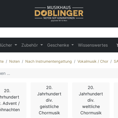
Bücher
Zubehör
Geschenke
Wissenswertes
te
Noten
Nach Instrumentengattung
Vokalmusik / Chor
S
20.
20.
20.
Jahrhundert
Jahrhundert
hrhundert
div.
div.
v. Advent /
geistliche
weltliche
ihnachten
Chormusik
Chormusik