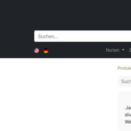
Noten
Produk
Ja
di
We