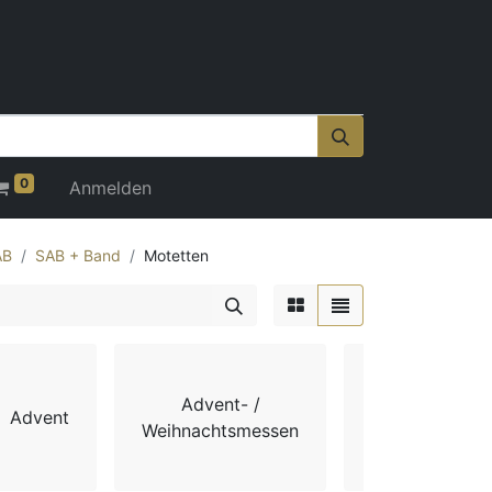
0
Anmelden
AB
SAB + Band
Motetten
Advent- /
Advent
Chorbücher
Weihnachtsmessen