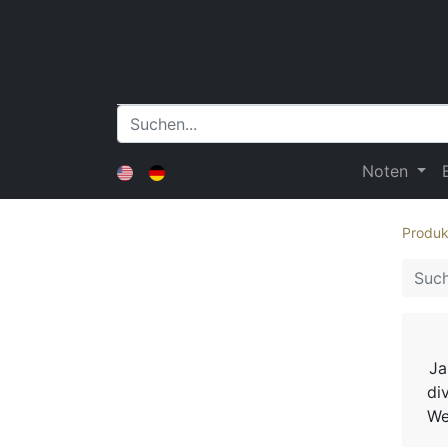
Noten
Produk
Ja
di
We