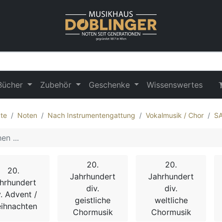
Bücher
Zubehör
Geschenke
Wissenswertes
te
Noten
Nach Instrumentengattung
Vokalmusik / Chor
S
20.
20.
20.
Jahrhundert
Jahrhundert
hrhundert
div.
div.
v. Advent /
geistliche
weltliche
ihnachten
Chormusik
Chormusik