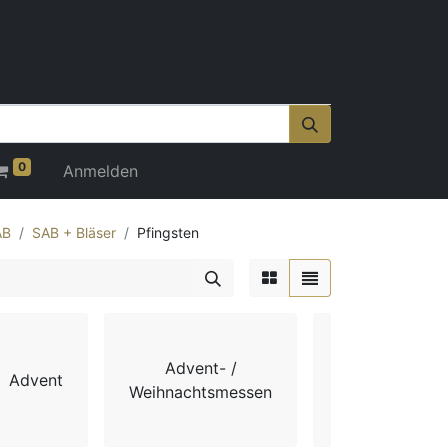
0
Anmelden
AB
SAB + Bläser
Pfingsten
Advent- /
Advent
Chorbücher
Weihnachtsmessen