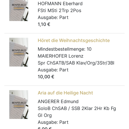
HOFMANN Eberhard
FSti MSti 2Trp 2Pos
Ausgabe:
Part
1,10
€
Höret die Weihnachtsgeschichte
Mindestbestellmenge:
10
MAIERHOFER Lorenz
Spr ChSATB/SAB Klav/Org/3Str/3Bl
Ausgabe:
Part
10,00
€
Aria auf die Heilige Nacht
ANGERER Edmund
SoloB ChSAB / SSB 2Klar 2Hr Kb Fg
Gl Org
Ausgabe:
Part