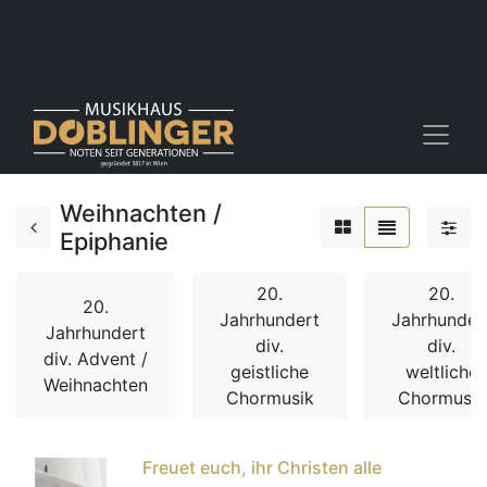
Weihnachten /
Epiphanie
20.
20.
20.
Jahrhundert
Jahrhunder
Jahrhundert
div.
div.
div. Advent /
geistliche
weltliche
Weihnachten
Chormusik
Chormusik
Freuet euch, ihr Christen alle