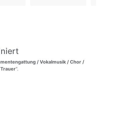
niert
umentengattung / Vokalmusik / Chor /
 Trauer
".