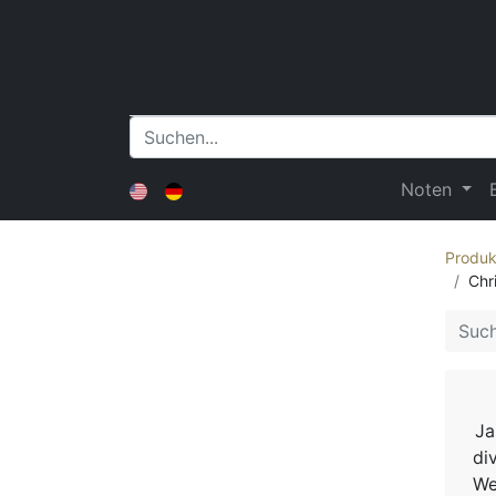
Noten
Produk
Chri
Ja
di
We