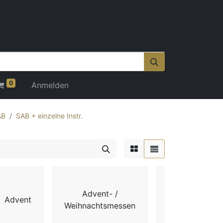
0
Anmelden
AB
SAB + einzelne Instr.
Advent- /
Advent
Chorbücher
Weihnachtsmessen