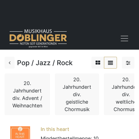
Pop / Jazz / Rock
20.
20.
20.
Jahrhundert
Jahrhunder
Jahrhundert
div.
div.
div. Advent /
geistliche
weltliche
Weihnachten
Chormusik
Chormusik
In this heart
Mindestbestellmenge:
10