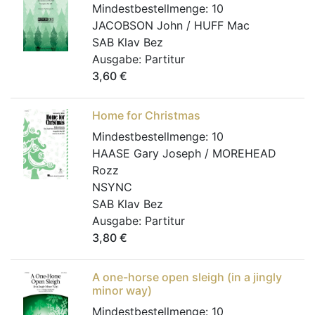
Mindestbestellmenge:
10
JACOBSON John / HUFF Mac
SAB Klav Bez
Ausgabe:
Partitur
3,60
€
Home for Christmas
Mindestbestellmenge:
10
HAASE Gary Joseph / MOREHEAD
Rozz
NSYNC
SAB Klav Bez
Ausgabe:
Partitur
3,80
€
A one-horse open sleigh (in a jingly
minor way)
Mindestbestellmenge:
10