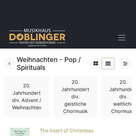
Weihnachten - Pop /
Spirituals
20.
20.
20.
Jahrhundert
Jahrhunder
Jahrhundert
div.
div.
div. Advent /
geistliche
weltliche
Weihnachten
Chormusik
Chormusik
The heart of Christmas