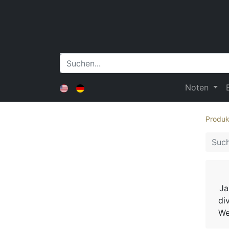
Noten
Produk
Ja
di
We