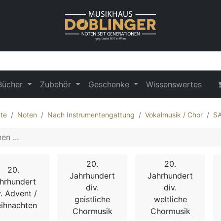
Bücher
Zubehör
Geschenke
Wissenswertes
te
Noten
Nach Instrumentengattung
Vokalmusik / Chor
S
20.
20.
20.
Jahrhundert
Jahrhundert
hrhundert
div.
div.
v. Advent /
geistliche
weltliche
ihnachten
Chormusik
Chormusik