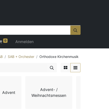
0
Anmelden
AB
SAB + Orchester
Orthodoxe Kirchenmusik
Advent- /
Advent
Chorbücher
Weihnachtsmessen