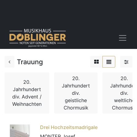
Trauung
20.
20.
20.
Jahrhundert
Jahrhunder
Jahrhundert
div.
div.
div. Advent /
geistliche
weltliche
Weihnachten
Chormusik
Chormusik
Drei Hochzeitsmadrigale
MONTER Josef