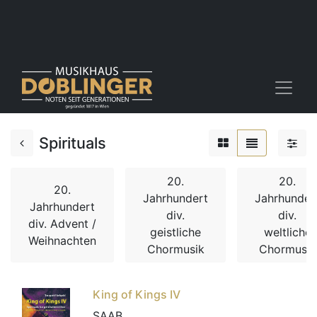
Spirituals
20.
20.
20.
Jahrhundert
Jahrhunder
Jahrhundert
div.
div.
div. Advent /
geistliche
weltliche
Weihnachten
Chormusik
Chormusik
King of Kings IV
SAAB