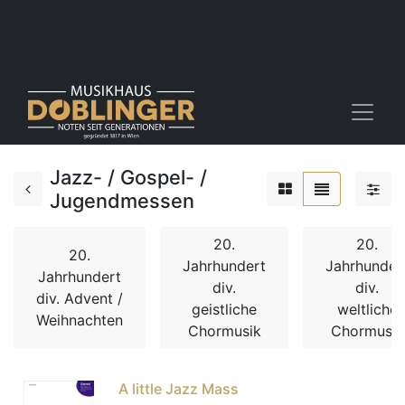
Jazz- / Gospel- /
Jugendmessen
20.
20.
20.
Jahrhundert
Jahrhunder
Jahrhundert
div.
div.
div. Advent /
geistliche
weltliche
Weihnachten
Chormusik
Chormusik
A little Jazz Mass