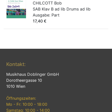
CHILCOTT Bob
SAB Klav B ad lib Drums ad lib
Ausgabe:
Part
17,40
€
Kontakt:
Musikhaus Doblinger GmbH
Dorotheergasse 10
1010 Wien
Öffnungszeiten:
Mo - Fr: 10:00 - 18:00
Samstag: 10:00 - 14:00