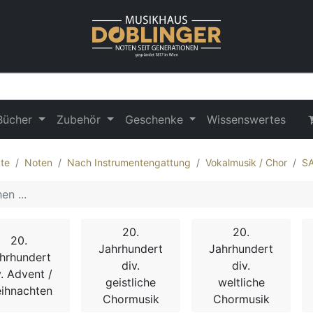
Bücher
Zubehör
Geschenke
Wissenswertes
te
Noten
Nach Instrumentengattung
Vokalmusik / Chor
S
20.
20.
20.
Jahrhundert
Jahrhundert
hrhundert
div.
div.
v. Advent /
geistliche
weltliche
ihnachten
Chormusik
Chormusik