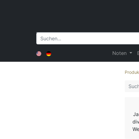
Noten
Produk
Ja
di
We