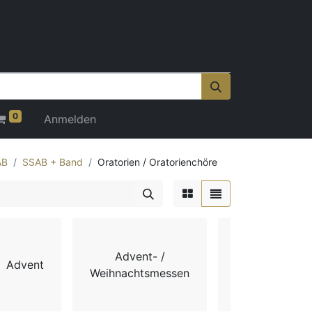
0
Anmelden
AB
SSAB + Band
Oratorien / Oratorienchöre
Advent- /
Advent
Chorbücher
Weihnachtsmessen