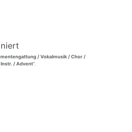
niert
umentengattung / Vokalmusik / Chor /
Instr. / Advent
".