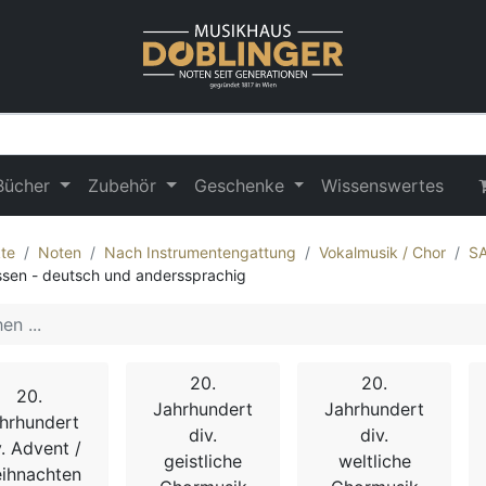
Bücher
Zubehör
Geschenke
Wissenswertes
te
Noten
Nach Instrumentengattung
Vokalmusik / Chor
S
sen - deutsch und anderssprachig
20.
20.
20.
Jahrhundert
Jahrhundert
hrhundert
div.
div.
v. Advent /
geistliche
weltliche
ihnachten