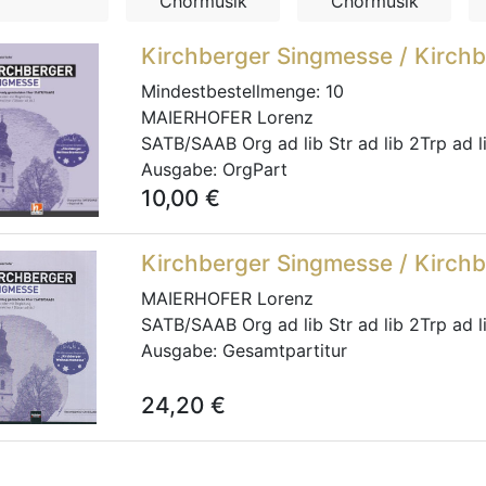
Chormusik
Chormusik
Kirchberger Singmesse / Kirch
Mindestbestellmenge:
10
MAIERHOFER Lorenz
SATB/SAAB Org ad lib Str ad lib 2Trp ad l
Ausgabe:
OrgPart
10,00
€
Kirchberger Singmesse / Kirch
MAIERHOFER Lorenz
SATB/SAAB Org ad lib Str ad lib 2Trp ad l
Ausgabe:
Gesamtpartitur
24,20
€