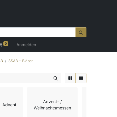
0
Anmelden
AB
SSAB + Bläser
Advent- /
Advent
Chorbücher
Weihnachtsmessen