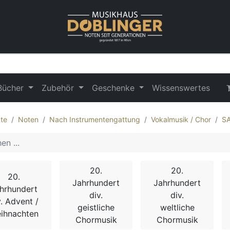
Bücher
Zubehör
Geschenke
Wissenswertes
te
Noten
Nach Instrumentengattung
Vokalmusik / Chor
S
20.
20.
20.
Jahrhundert
Jahrhundert
hrhundert
div.
div.
v. Advent /
geistliche
weltliche
ihnachten
Chormusik
Chormusik