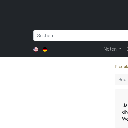
Noten
Produk
Ja
di
We