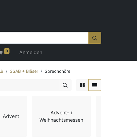
0
Anmelden
AB
SSAB + Bläser
Sprechchöre
Advent- /
Advent
Chorbücher
Weihnachtsmessen