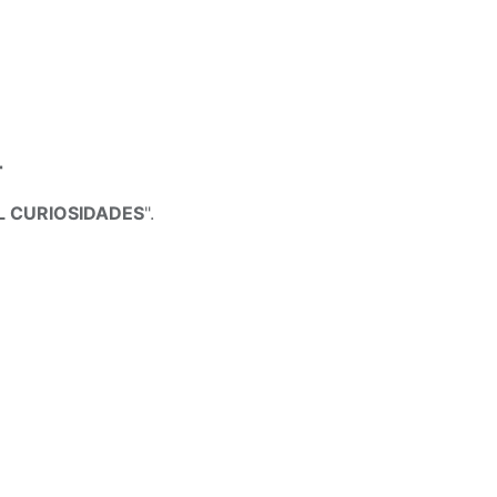
r
 CURIOSIDADES
".