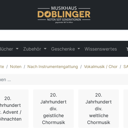
Bücher
Zubehör
Geschenke
Wissenswertes
te
Noten
Nach Instrumentengattung
Vokalmusik / Chor
S
20.
20.
20.
Jahrhundert
Jahrhundert
hrhundert
div.
div.
v. Advent /
geistliche
weltliche
ihnachten
Chormusik
Chormusik