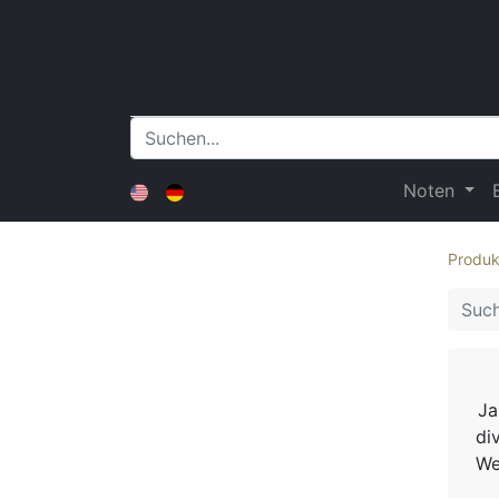
Noten
Produk
Ja
di
We