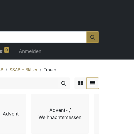
0
Anmelden
AB
SSAB + Bläser
Trauer
Advent- /
Advent
Chorbücher
Weihnachtsmessen