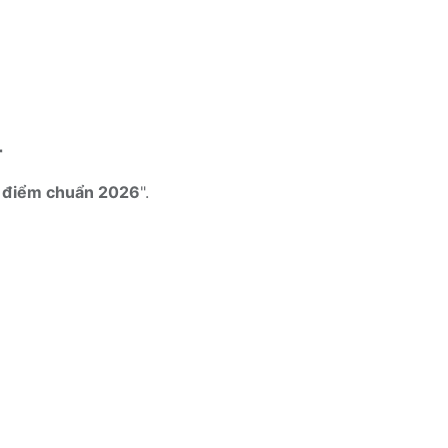
r
ố điểm chuẩn 2026
".