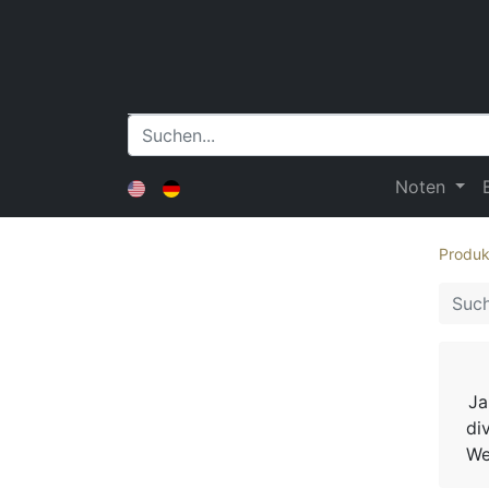
Noten
Produk
Ja
di
We