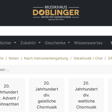
Bücher
Zubehör
Geschenke
Wissenswertes
te
Noten
Nach Instrumentengattung
Vokalmusik / Chor
S
20.
20.
20.
Jahrhundert
Jahrhundert
hrhundert
div.
div.
v. Advent /
geistliche
weltliche
ihnachten
Chormusik
Chormusik