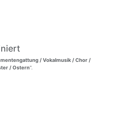
niert
umentengattung / Vokalmusik / Chor /
ter / Ostern
".