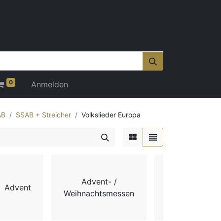
0
Anmelden
AB
SSAB + Streicher
Volkslieder Europa
Advent- /
Advent
Chorbücher
Weihnachtsmessen