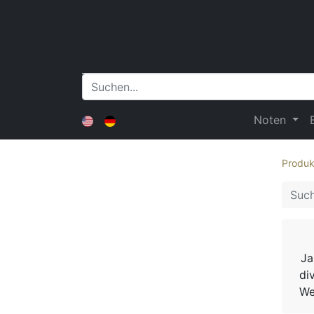
Noten
Produk
Ja
di
We