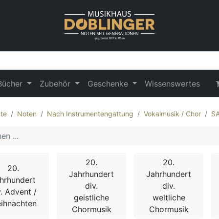
Bücher
Zubehör
Geschenke
Wissenswertes
te
Noten
Nach Instrumentengattung
Vokalmusik / Chor
S
20.
20.
20.
Jahrhundert
Jahrhundert
hrhundert
div.
div.
v. Advent /
geistliche
weltliche
ihnachten
Chormusik
Chormusik