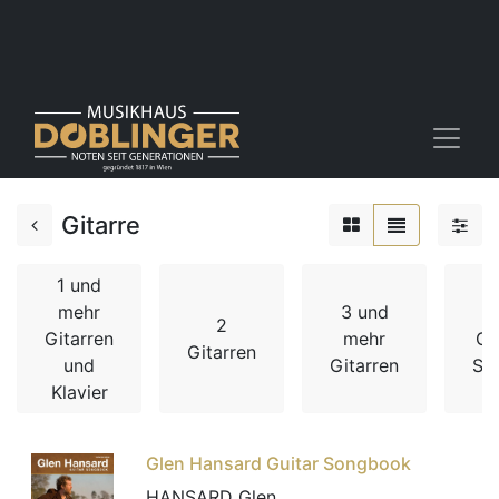
Gitarre
1 und
mehr
3 und
2
Gitarren
mehr
Gi
Gitarren
und
Gitarren
Sc
Klavier
Glen Hansard Guitar Songbook
HANSARD Glen