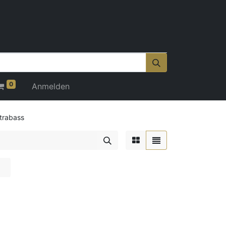
0
Anmelden
trabass