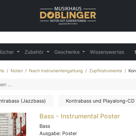
Bücher
Zubehör
Geschenke
Wissenswertes
te
Noten
Nach Instrumentengattung
Zupfinstrumente
Kon
ntrabass (Jazzbass)
Kontrabass und Playalong-CD
Bass - Instrumental Poster
Bass
Ausgabe:
Poster